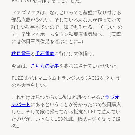
FACTORYを自作することにした。
ファズファクは、なんといっても基盤に取り付ける
部品点数が少ない。そしていろんな人が作っていて
詳しい記事が多いので、猿でも作れる。「らしい」の
で、早速マイホームタウン秋葉原電気街へ。（実際
には休日三回位足を運ぶことに…）
秋月電子
と
千石電商
に行けば大体揃う。
今回は、
こちらの記事
を参考にさせていただいた。
FUZZはゲルマニウムトランジスタ(AC128)という
のが大事らしい。
これだけは見つからず…後ほど調べてみると
ラジオ
デパート
にあるということが分かったので後日購入
した。そして家に帰ってから抵抗とLEDで遊んでい
たのだが、いきなりLED死滅、抵抗も熱くなって爆
発…