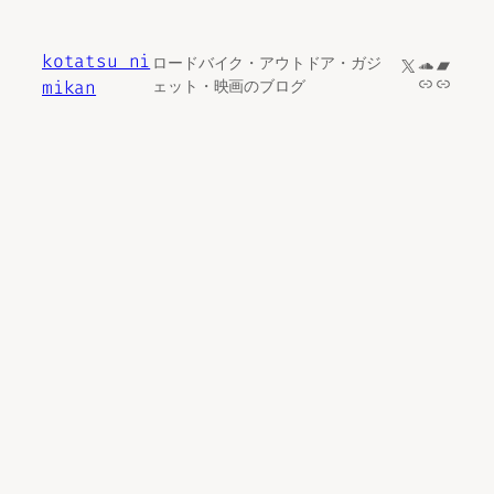
内
容
kotatsu ni
X
SoundCl
Bandc
ロードバイク・アウトドア・ガジ
を
リンク
リンク
mikan
ェット・映画のブログ
ス
キ
ッ
プ