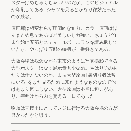
スターはめちゃくちゃいいのだが、このビジュアル
が印刷してあるTシャツを見るとかなり微妙だった
のが残念。
原画郡は相変わらず圧倒的な迫力。カラー原画はほ
んまため息であるほど美しいし力強い。ちょうど年
末年始に五部とスティールボールランを読み返して
いたが、やっぱり五部の絵柄が一番好きである。
大阪会場は残念ながら東京のように写真撮影できる
大型ポスターはなく展示量も少なめ。やはりそのあ
たりは仕方ないのか。まぁ大型原画「裏切り者は常
にいる」をまた見るために来たようなものなので他
はあまり気にしない。大型原画は本当に迫力があ
り、年明けから力を貰える一日であった。
物販は直接手にとってレジに行ける大阪会場の方が
良かったかと思う。