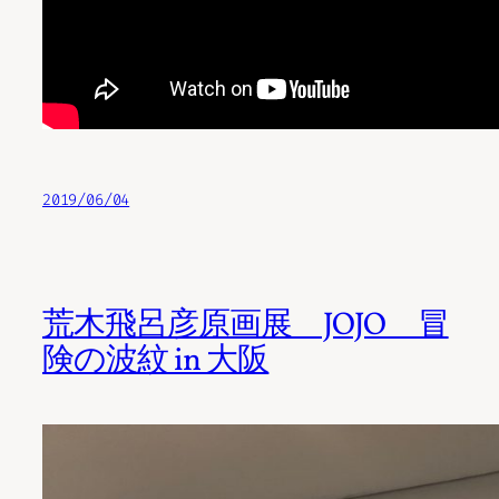
2019/06/04
荒木飛呂彦原画展 JOJO 冒
険の波紋 in 大阪