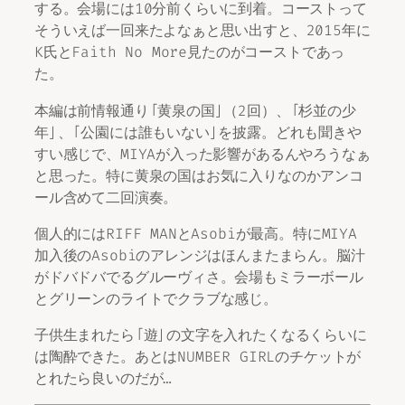
する。会場には10分前くらいに到着。コーストって
そういえば一回来たよなぁと思い出すと、2015年に
K氏とFaith No More見たのがコーストであっ
た。
本編は前情報通り「黄泉の国」（2回）、「杉並の少
年」、「公園には誰もいない」を披露。どれも聞きや
すい感じで、MIYAが入った影響があるんやろうなぁ
と思った。特に黄泉の国はお気に入りなのかアンコ
ール含めて二回演奏。
個人的にはRIFF MANとAsobiが最高。特にMIYA
加入後のAsobiのアレンジはほんまたまらん。脳汁
がドバドバでるグルーヴィさ。会場もミラーボール
とグリーンのライトでクラブな感じ。
子供生まれたら「遊」の文字を入れたくなるくらいに
は陶酔できた。あとはNUMBER GIRLのチケットが
とれたら良いのだが…