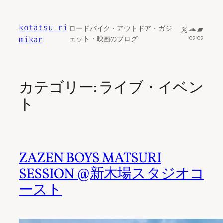
内
容
kotatsu ni
X
SoundCl
Bandc
ロードバイク・アウトドア・ガジ
を
リンク
リンク
mikan
ェット・映画のブログ
ス
キ
ッ
プ
カテゴリー:
ライブ・イベン
ト
ZAZEN BOYS MATSURI
SESSION @新木場スタジオコ
ースト