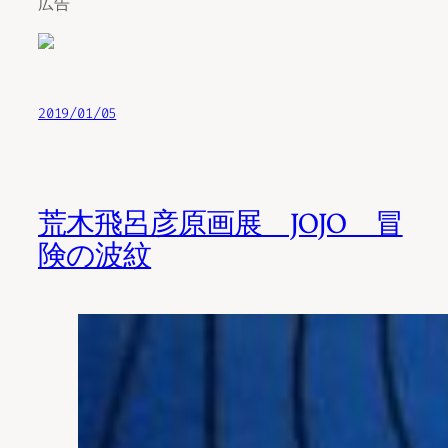
広告
2019/01/05
荒木飛呂彦原画展 JOJO 冒
険の波紋