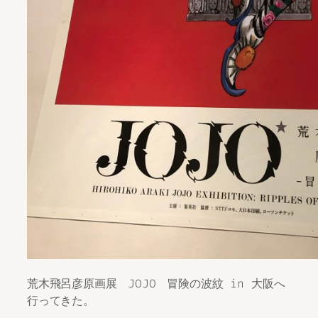
荒木飛呂彦原画展 JOJO 冒険の波紋 in 大阪へ
行ってきた。