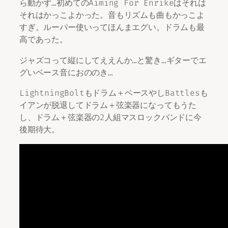
ら動かず…初めてのAiming For Enrikeはそれは
それはかっこよかった。音もリズムも曲もかっこよ
すぎ。ルーパー使いってほんまエグい。ドラムも最
高であった。
ジャズコって縦にしてええんか…と驚き…ギターでエ
グいベース音におののき…
LightningBoltもドラム＋ベースやしBattlesも
イアンが脱退してドラム＋弦楽器になってもうた
し、ドラム＋弦楽器の2人組マスロックバンドに今
後期待大。