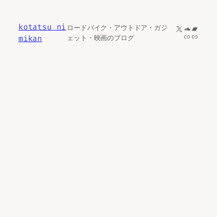
内
容
kotatsu ni
X
SoundCl
Bandc
ロードバイク・アウトドア・ガジ
を
リンク
リンク
mikan
ェット・映画のブログ
ス
キ
ッ
プ