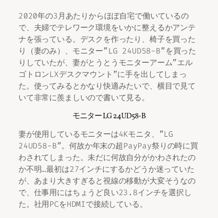
2020年の3月あたりからほぼ自宅で働いているの
で、夫婦でテレワーク環境をいかに整えるかアンテ
ナを張っている。デスクを作ったり、椅子を買った
り（妻のみ）、モニター”LG 24UD58-B”を買った
りしていたが、妻がとうとうモニターアーム”エル
ゴトロンLXデスクマウント”に手を出してしまっ
た。使ってみるとかなり快適みたいで、横目で見て
いて非常に羨ましいので書いて見る。
モニター LG 24UD58-B
妻が使用しているモニターは4Kモニタ、”LG
24UD58-B”。何故か年末の超PayPay祭りの時に買
わされてしまった。未だに何故自分がかわされたの
か不明…最初は27インチにするかどうか迷っていた
が、あまり大きすぎると視線の移動が大変そうなの
で、仕事用にはちょうど良い23.8インチを選択し
た。社用PCをHDMIで接続している。