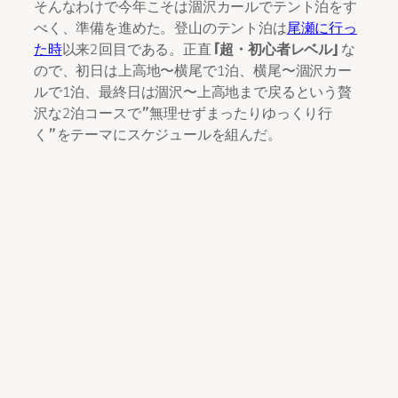
そんなわけで今年こそは涸沢カールでテント泊をす
べく、準備を進めた。登山のテント泊は
尾瀬に行っ
た時
以来2回目である。正直
「超・初心者レベル」
な
ので、初日は上高地〜横尾で1泊、横尾〜涸沢カー
ルで1泊、最終日は涸沢〜上高地まで戻るという贅
沢な2泊コースで”無理せずまったりゆっくり行
く”をテーマにスケジュールを組んだ。