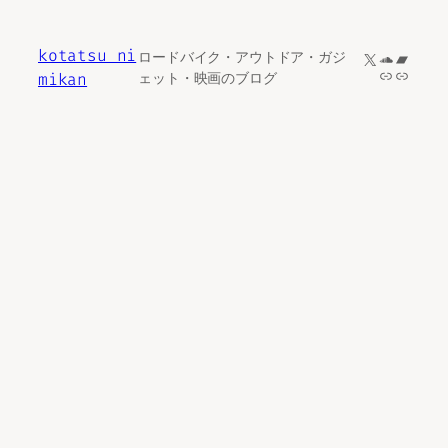
内
容
kotatsu ni
X
SoundCl
Bandc
ロードバイク・アウトドア・ガジ
を
リンク
リンク
mikan
ェット・映画のブログ
ス
キ
ッ
プ