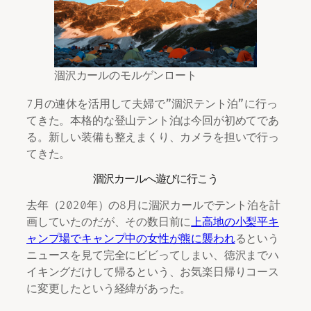
涸沢カールのモルゲンロート
7月の連休を活用して夫婦で”涸沢テント泊”に行っ
てきた。本格的な登山テント泊は今回が初めてであ
る。新しい装備も整えまくり、カメラを担いで行っ
てきた。
涸沢カールへ遊びに行こう
去年（2020年）の8月に涸沢カールでテント泊を計
画していたのだが、その数日前に
上高地の小梨平キ
ャンプ場でキャンプ中の女性が熊に襲われ
るという
ニュースを見て完全にビビってしまい、徳沢までハ
イキングだけして帰るという、お気楽日帰りコース
に変更したという経緯があった。