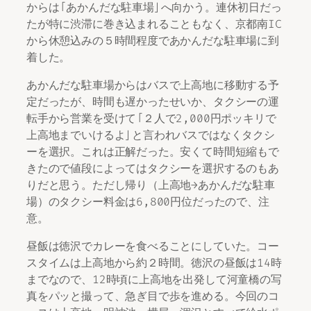
からは「あかんだな駐車場」へ向かう。連休初日だっ
たが特に渋滞に巻き込まれることもなく、京都南IC
から休憩込みの５時間程度であかんだな駐車場に到
着した。
あかんだな駐車場からはバスで上高地に移動する予
定だったが、時間も遅かったせいか、タクシーの運
転手から営業を受けて「２人で2,000円ポッキリで
上高地までいけるよ」と言われバスではなくタクシ
ーを選択。これは正解だった。安くて時間短縮もで
きたので値段によってはタクシーを選択するのもあ
りだと思う。ただし帰り（上高地→あかんだな駐車
場）のタクシー料金は6,800円位だったので、注
意。
昼飯は徳沢でカレーを食べることにしていた。コー
スタイムは上高地から約２時間。徳沢の昼飯は14時
までなので、12時頃に上高地を出発して河童橋の写
真をパッと撮って、急ぎ目で歩を進める。今回のコ