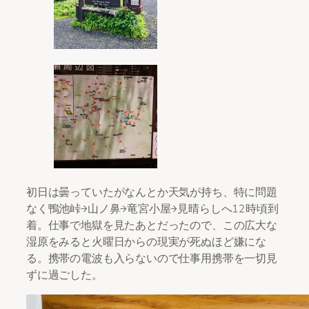
初日は曇っていたがなんとか天気が持ち、特に問題
なく鴨池峠→山ノ鼻→竜宮小屋→見晴らしへ12時頃到
着。仕事で地獄を見たあとだったので、この広大な
湿原をみると火曜日からの現実が死ぬほど嫌にな
る。携帯の電波も入らないので仕事用携帯を一切見
ずに過ごした。