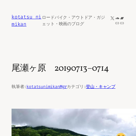
内
容
kotatsu ni
X
SoundCl
Bandc
ロードバイク・アウトドア・ガジ
を
リンク
リンク
mikan
ェット・映画のブログ
ス
キ
ッ
プ
尾瀬ヶ原 20190713−0714
執筆者:
kotatsunimikanMgr
カテゴリ:
登山・キャンプ