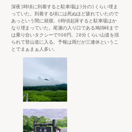
深夜1時頃に到着すると駐車場は3分の1くらい埋ま
っていた。到着する頃には死ぬほど疲れていたので
あっという間に就寝。6時頃起床すると駐車場はか
なり埋まっていた。尾瀬の入り口である鳩待峠まで
は乗り合いタクシーで980円。20分くらい山道を揺
られて登山道に入る。予報は雨だが三連休というこ
とでまぁまぁ人多い。