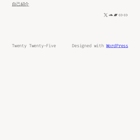
自己紹介
X
SoundCloud
Bandcamp
リンク
リンク
Twenty Twenty-Five
Designed with
WordPress