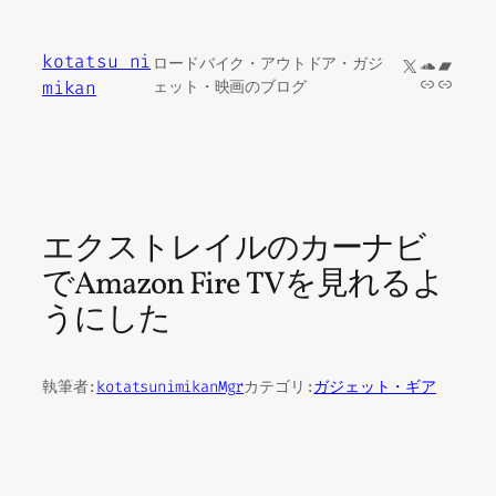
内
容
kotatsu ni
X
SoundCl
Bandc
ロードバイク・アウトドア・ガジ
を
リンク
リンク
mikan
ェット・映画のブログ
ス
キ
ッ
プ
エクストレイルのカーナビ
でAmazon Fire TVを見れるよ
うにした
執筆者:
kotatsunimikanMgr
カテゴリ:
ガジェット・ギア