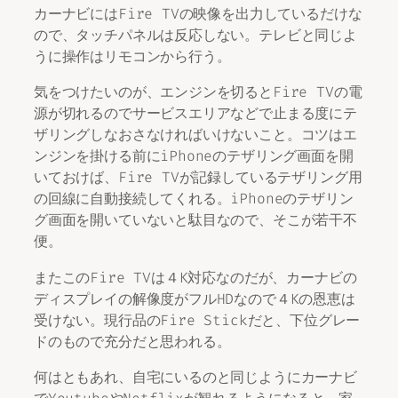
カーナビにはFire TVの映像を出力しているだけな
ので、タッチパネルは反応しない。テレビと同じよ
うに操作はリモコンから行う。
気をつけたいのが、エンジンを切るとFire TVの電
源が切れるのでサービスエリアなどで止まる度にテ
ザリングしなおさなければいけないこと。コツはエ
ンジンを掛ける前にiPhoneのテザリング画面を開
いておけば、Fire TVが記録しているテザリング用
の回線に自動接続してくれる。iPhoneのテザリン
グ画面を開いていないと駄目なので、そこが若干不
便。
またこのFire TVは４K対応なのだが、カーナビの
ディスプレイの解像度がフルHDなので４Kの恩恵は
受けない。現行品のFire Stickだと、下位グレー
ドのもので充分だと思われる。
何はともあれ、自宅にいるのと同じようにカーナビ