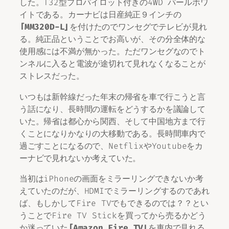
した。T32型プロパイロット付きの4WD パールホワ
イトである。カーナビは日産純正９インチの
「MM320D−L」
を付けたのでワンセグでテレビが見れ
る。純正品ということでお高いが、その分全体的な
使用感には不満が無かった。ただワンセグなのでト
ンネルに入ると電波が途切れて見れなくなることが
ストレスだった。
いつもは新幹線だった年末の帰省を車で行こうと言
う話になり、長時間の運転をどうするかを議論して
いた。帰省は都心から関西、そして中国地方まで行
くことになりかなりの大移動である。長時間車内で
過ごすことになるので、NetflixやYoutubeをカ
ーナビで見れないか考えていた。
当初はiPhoneの画面をミラーリングできないか考
えていたのだが、HDMIでミラーリングするのであれ
ば、もしかしてFire TVでもできるのでは？？とい
うことでFire TV Stickを買ってから売るかどう
か迷っていた
「Amazon Fire TV」
を車内で見れる