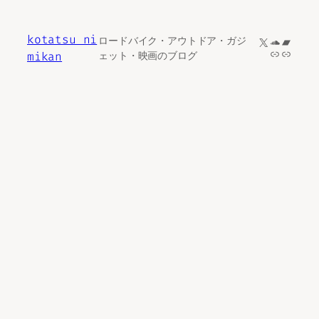
内
容
kotatsu ni
X
SoundCl
Bandc
ロードバイク・アウトドア・ガジ
を
リンク
リンク
mikan
ェット・映画のブログ
ス
キ
ッ
プ