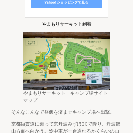
Yahoo!ショッピングで見る
やまもりサーキット到着
やまもりサーキット キャンプ場サイト
マップ
そんなこんなで昼飯を済ませキャンプ場へ出撃。
京都縦貫道に乗って京丹波みずほICで降り、丹波篠
山方面へ向かう。途中車が一台通れるかくらいの山