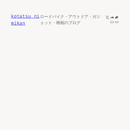
内
容
kotatsu ni
X
SoundCl
Bandc
ロードバイク・アウトドア・ガジ
を
リンク
リンク
mikan
ェット・映画のブログ
ス
キ
ッ
プ