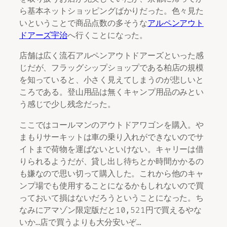
ら基本ネットショッピングばかりだった。色々見た
いということで商品点数の多そうな
アルペンアウト
ドアーズ宇治
へ行くことになった。
店舗は広く流石アルペンアウトドアーズといった感
じだが、フラッグシップショップである柏店の規模
を知っていると、小さく見えてしまうのが悲しいと
ころである。登山用品は無くキャンプ用品のみとい
う感じで少し残念だった。
ここではコールマンのアウトドアワゴンを購入。や
まもりサーキットは車の乗り入れができないのでサ
イトまで荷物を運ばないといけない。キャリーは借
りられるようだが、貸し出し待ちとか時間かかるの
も嫌なので思い切って購入した。これから他のキャ
ンプ場でも使用することになるかもしれないので買
っておいて損はないだろうということになった。ち
なみにアマゾン限定版だと10,521円で買えるやな
いか…店で買うよりも大分安いぞ…