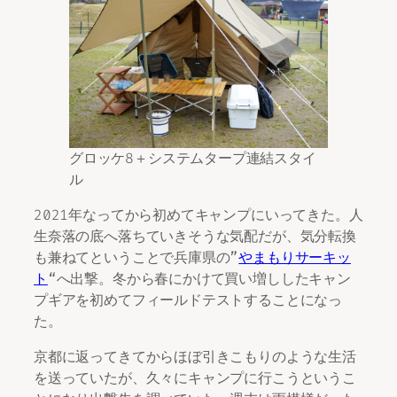
グロッケ8＋システムタープ連結スタイ
ル
2021年なってから初めてキャンプにいってきた。人
生奈落の底へ落ちていきそうな気配だが、気分転換
も兼ねてということで兵庫県の”
やまもりサーキッ
ト
“へ出撃。冬から春にかけて買い増ししたキャン
プギアを初めてフィールドテストすることになっ
た。
京都に返ってきてからほぼ引きこもりのような生活
を送っていたが、久々にキャンプに行こうというこ