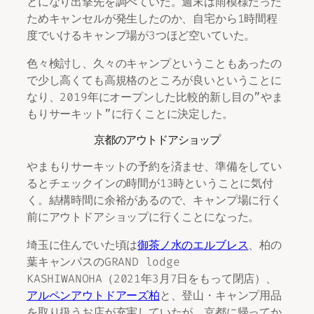
とになり出撃先を調べていた。週末は雨模様だった
ためキャンセルが発生したのか、自宅から1時間程
度でいけるキャンプ場が3つほど空いていた。
色々検討し、久々のキャンプということもあったの
で少し高くても高規格のところが良いということに
なり、2019年にオープンした比較的新し目の”やま
もりサーキット”に行くことに決定した。
京都のアウトドアショップ
やまもりサーキットの予約を済ませ、準備をしてい
るとチェックインの時間が13時ということに気付
く。結構時間に余裕があるので、キャンプ場に行く
前にアウトドアショップに行くことになった。
埼玉に住んでいた頃は
御茶ノ水のエルブレス
、柏の
葉キャンパスのGRAND lodge
KASHIWANOHA（2021年3月7日をもって閉店）、
アルペンアウトドアーズ柏
と、登山・キャンプ用品
を取り扱うお店が充実していたが、京都に帰ってか