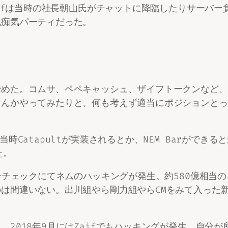
ifは当時の社長朝山氏がチャットに降臨したりサーバー負荷が
乱痴気パーティだった。
始めた。コムサ、ペペキャッシュ、ザイフトークンなど、
なんかやってみたりと、何も考えず適当にポジションとっ
時Catapultが実装されるとか、NEM Barがで
た。
インチェックにてネムのハッキングが発生。約580億相当
は間違いない。出川組やら剛力組やらCMをみて入った
2018年9月にはZaifでもハッキングが発生。自分