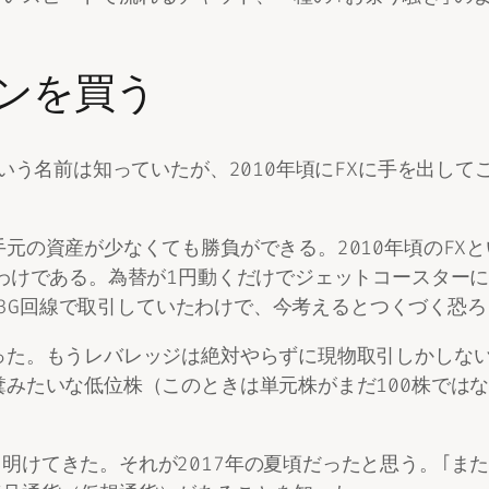
インを買う
という名前は知っていたが、2010年頃にFXに手を出し
元の資産が少なくても勝負ができる。2010年頃のFX
たわけである。為替が1円動くだけでジェットコースター
れて、3G回線で取引していたわけで、今考えるとつくづく
った。もうレバレッジは絶対やらずに現物取引しかしな
糞みたいな低位株（このときは単元株がまだ100株では
明けてきた。それが2017年の夏頃だったと思う。「ま