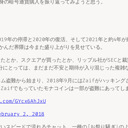
自身の暗号通貨購入を振り返ってみようと思う。
2019年の停滞と2020年の復活、そして2021年と約4
かんだ界隈は今また盛り上がりを見せている。
たとか、スクエアが買ったとか、リップル社がSECと
自分にとっては、まだまだ不安と期待が入り混じった複雑
ネム盗難から始まり、2018年9月にはZaifがハッキ
Zaifでもっていたモナコインは一部が盗難にあってし
.com/GYcx6AhJxU
ebruary 2, 2018
いスピードで流れるチャット、一種の「お祭り騒ぎ」の