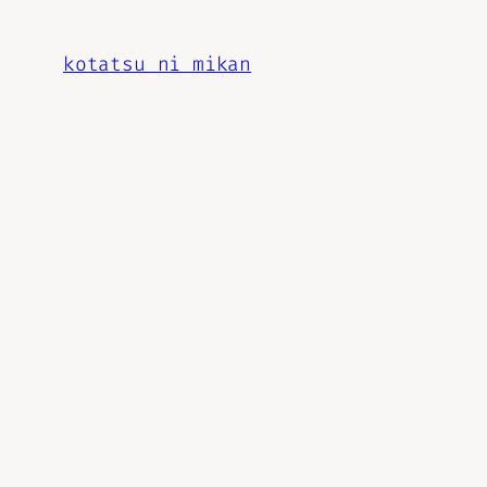
内
容
kotatsu ni mikan
を
ス
キ
ッ
プ