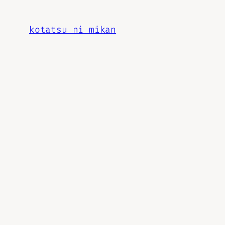
内
容
kotatsu ni mikan
を
ス
キ
ッ
プ