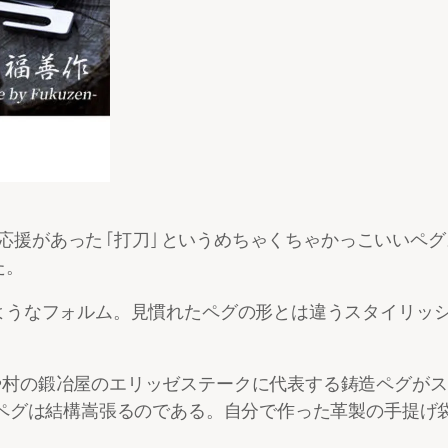
％の応援があった「打刀」というめちゃくちゃかっこいいペ
た。
ようなフォルム。見慣れたペグの形とは違うスタイリッ
村の鍛冶屋のエリッゼステークに代表する鋳造ペグがスタ
造ペグは結構嵩張るのである。自分で作った革製の手提げ