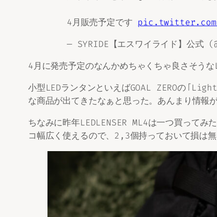
4月販売予定です
pic.twitter.com
— SYRIDE【エスワイライド】公式 (@S
4月に発売予定のなんかめちゃくちゃ良さそうな
小型LEDランタンといえばGOAL ZEROの「Lig
な商品が出てきたなぁと思った。あんまり情報
ちなみに昨年LEDLENSER ML4は一つ買
コ幅広く使えるので、2,3個持っておいて損は