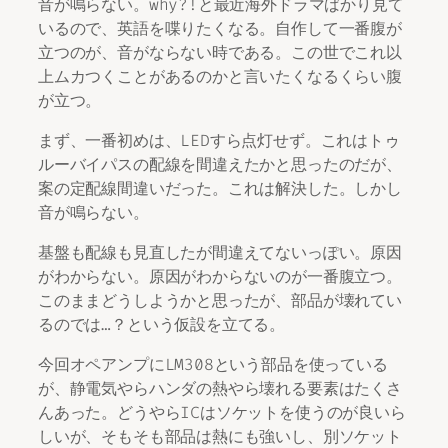
音が鳴らない。why?!と最近海外ドラマばかり見て
いるので、英語を喋りたくなる。自作して一番腹が
立つのが、音がならない時である。この世でこれ以
上ムカつくことがあるのかと言いたくなるくらい腹
が立つ。
まず、一番初めは、LEDすら点灯せず。これはトゥ
ルーバイパスの配線を間違えたかと思ったのだが、
案の定配線間違いだった。これは解決した。しかし
音が鳴らない。
基盤も配線も見直したが間違えてないっぽい。原因
がわからない。原因がわからないのが一番腹立つ。
このままどうしようかと思ったが、部品が壊れてい
るのでは…？という仮設を立てる。
今回オペアンプにLM308という部品を使っている
が、静電気やらハンダの熱やら壊れる要素はたくさ
んあった。どうやらICはソケットを使うのが良いら
しいが、そもそも部品は熱にも強いし、別ソケット