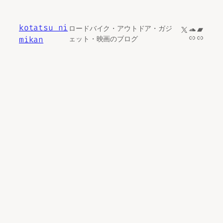
内
容
kotatsu ni
X
SoundCl
Bandc
ロードバイク・アウトドア・ガジ
を
リンク
リンク
mikan
ェット・映画のブログ
ス
キ
ッ
プ