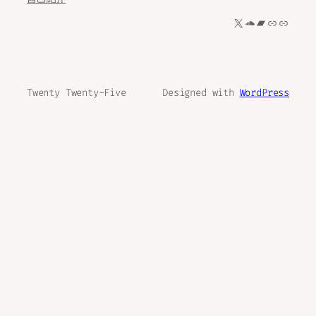
X
SoundCloud
Bandcamp
リンク
リンク
Twenty Twenty-Five
Designed with
WordPress