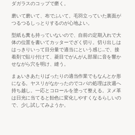
ダガラスのコップで磨く。
磨いて磨いて、布でふいて。毛羽立っていた裏面が
つるつるしっとりするのが心地よい。
型紙も糞も持っていないので、自前の定期入れで大
体の位置を書いてカッターでざく切り。切り出しは
はっきりいって目分量で適当にという感じ…で、接
着剤で貼り付けて、菱目でがんがん部屋に音を響か
せながら穴を明け、縫う。
まぁいきあたりばったりの適当作業でもなんとか形
になる。ヤスリがなかったのでコバの処理は次週へ
持ち越し。一応とコロールを塗って整える。ヌメ革
は日光に当てると飴色に変化しやすくなるらしいの
で、少し試してみようか。