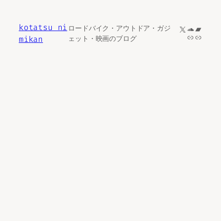
内
容
kotatsu ni
X
SoundCl
Bandc
ロードバイク・アウトドア・ガジ
を
リンク
リンク
mikan
ェット・映画のブログ
ス
キ
ッ
プ