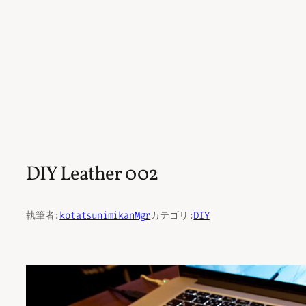
DIY Leather 002
執筆者:
kotatsunimikanMgr
カテゴリ:
DIY