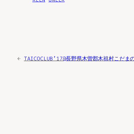
←
TAICOCLUB’17@長野県木曽郡木祖村こだま