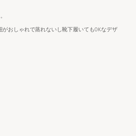
る。
た紐がおしゃれで蒸れないし靴下履いてもOKなデザ