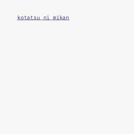
内
容
kotatsu ni mikan
を
ス
キ
ッ
プ