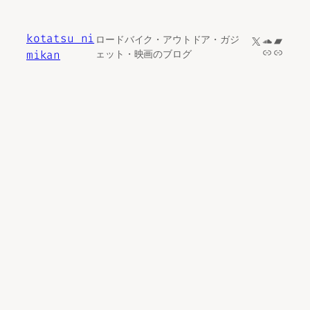
内
容
kotatsu ni
X
SoundCl
Bandc
ロードバイク・アウトドア・ガジ
を
リンク
リンク
mikan
ェット・映画のブログ
ス
キ
ッ
プ