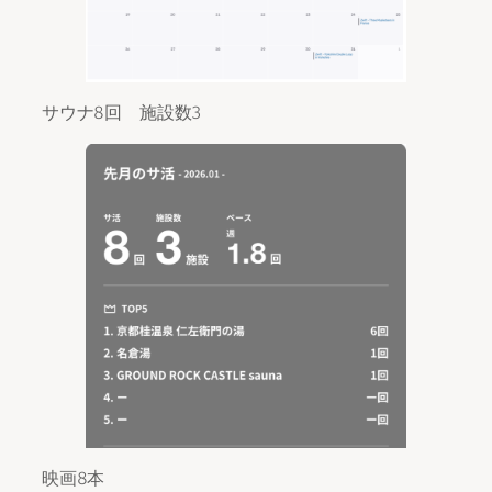
サウナ8回 施設数3
映画8本