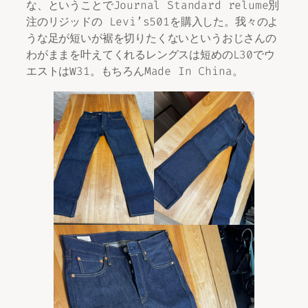
な、ということでJournal Standard relume別
注のリジッドの Levi’s501を購入した。我々のよ
うな足が短いが裾を切りたくないというおじさんの
わがままを叶えてくれるレングスは短めのL30でウ
エストはW31。もちろんMade In China。