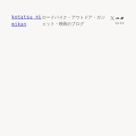
内
容
kotatsu ni
X
SoundCl
Bandc
ロードバイク・アウトドア・ガジ
を
リンク
リンク
mikan
ェット・映画のブログ
ス
キ
ッ
プ