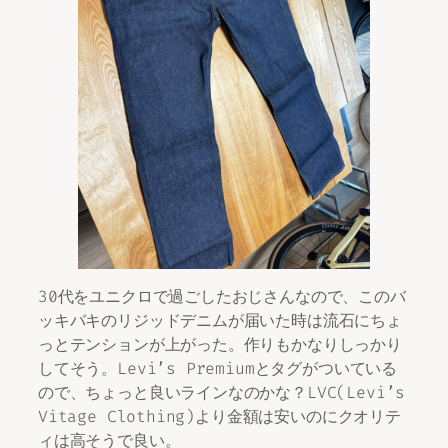
30代をユニクロで過ごしたおじさんなので、このバ
ッキバキのリジッドデニムが届いた時は流石にちょ
っとテンションが上がった。作りもかなりしっかり
してそう。Levi’s Premiumとタグがついている
ので、ちょっと良いラインなのかな？LVC(Levi’s
Vitage Clothing)より金額は安いのにクオリテ
ィは高そうで良い。