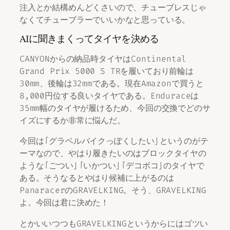
注入とか結構めんどくさいので、チューブレスじゃ
なくてチューブラーでいいかなと思っている。
AIに聞きまくってタイヤを決める
CANYONからの納品時タイヤはContinental
Grand Prix 5000 S TRを履いており前輪は
30mm、後輪は32mmである。現在Amazonで買うと
8,000円位する良いタイヤである。Enduraceは
35mm幅のタイヤが履けるため、今回の交換でどのサ
イズにするか非常に悩んだ。
今回は「グラベルバイクっぽくしたい」というのがテ
ーマなので、やはり履きたいのはブロックタイヤの
ような「ごつい」「いかつい」「デコボコ」のタイヤで
ある。そうなるとやはり候補に上がるのは
PanaracerのGRAVELKING。そう、GRAVELKING
よ。今回は君に決めた！
とかいいつつもGRAVELKINGというからにはゴツい