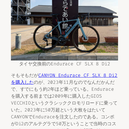
タイヤ交換前のEndurace CF SLX 8 Di2
そもそもだが
CANYON Endurace CF SLX 8 Di2
を購入した
のが、2023年11月なのでなんだかんだ
で、すでにもう約2年ほど乗っている。Endurace
を購入する前までは2009年に購入したGIOS
VECCHIOというクラシッククロモリロードに乗って
いた。2023年に50万超という大枚をはたいて
CANYONでEnduraceを注文したのである。コンポ
がDi2のアルテグラで50万ということで当時のコス