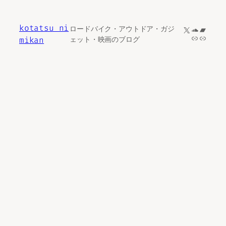
内
容
kotatsu ni
X
SoundCl
Bandc
ロードバイク・アウトドア・ガジ
を
リンク
リンク
mikan
ェット・映画のブログ
ス
キ
ッ
プ