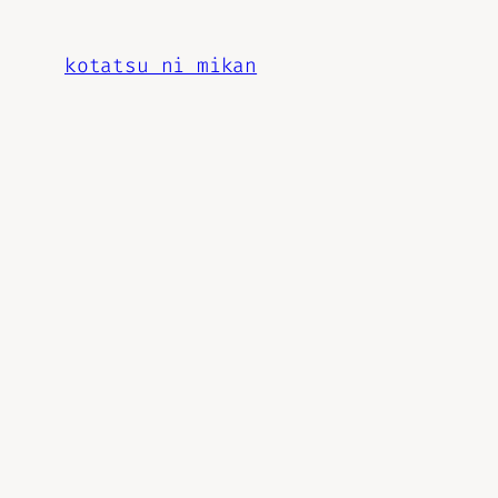
内
容
kotatsu ni mikan
を
ス
キ
ッ
プ