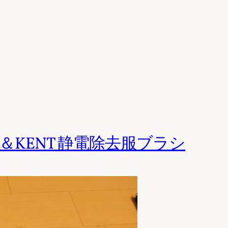
シ＆KENT 静電除去服ブラシ