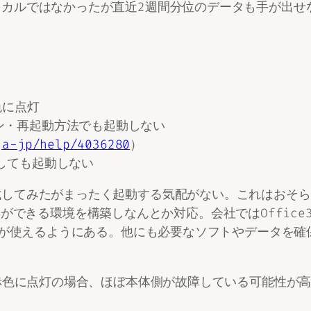
カルではなかったが直近2週間分位のデータも手が出せ
色に点灯
ン・再起動方法でも起動しない
ja-jp/help/4036280
）
しても起動しない
試してみたがまったく起動する気配がない。これはおそら
sに仕事ができる環境を構築しなんとか対応。会社ではOffi
eが使えるようにある。他にも必要なソフトやデータを確
に赤色に点灯の場合、ほぼ本体側が故障している可能性が