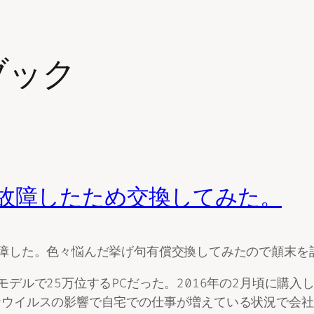
ブック
故障したため交換してみた。
障した。色々悩んだ挙げ句有償交換してみたので顛末を
デルで25万位するPCだった。2016年の2月頃に購
ウイルスの影響で自宅での仕事が増えている状況で会社