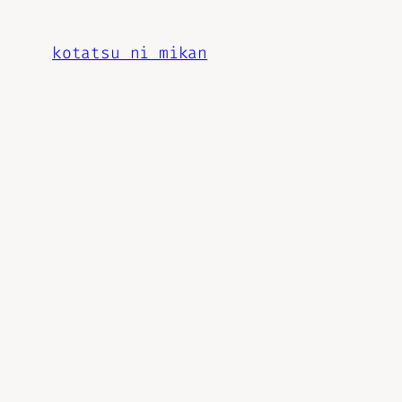
内
容
kotatsu ni mikan
を
ス
キ
ッ
プ